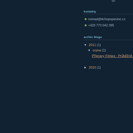
kontakty
nomad@tichopopesine.cz
+420 773 042 395
archiv blogu
▼
2011
(1)
▼
srpna
(1)
Přípravy Fénixe - Průběžně 
►
2010
(1)