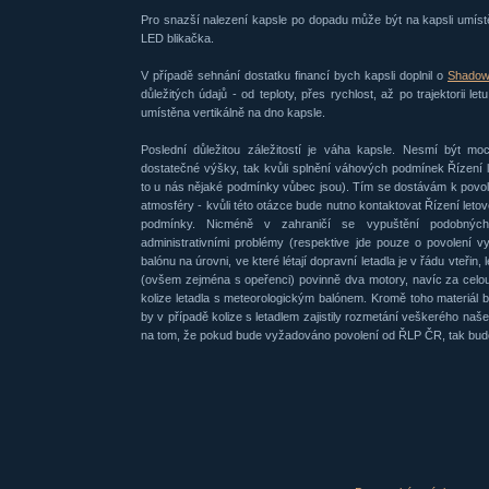
Pro snazší nalezení kapsle po dopadu může být na kapsli umístěn
LED blikačka.
V případě sehnání dostatku financí bych kapsli doplnil o
Shado
důležitých údajů - od teploty, přes rychlost, až po trajektorii l
umístěna vertikálně na dno kapsle.
Poslední důležitou záležitostí je váha kapsle. Nesmí být mo
dostatečné výšky, tak kvůli splnění váhových podmínek Řízení
to u nás nějaké podmínky vůbec jsou). Tím se dostávám k povol
atmosféry - kvůli této otázce bude nutno kontaktovat Řízení letov
podmínky. Nicméně v zahraničí se vypuštění podobnýc
administrativními problémy (respektive jde pouze o povolení v
balónu na úrovni, ve které létají dopravní letadla je v řádu vteřin, 
(ovšem zejména s opeřenci) povinně dva motory, navíc za celou h
kolize letadla s meteorologickým balónem. Kromě toho materiál
by v případě kolize s letadlem zajistily rozmetání veškerého na
na tom, že pokud bude vyžadováno povolení od ŘLP ČR, tak bude