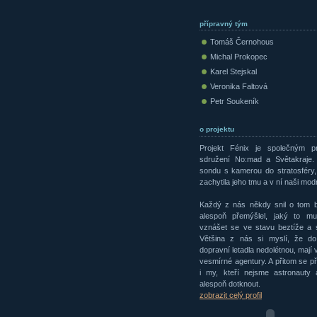
přípravný tým
Tomáš Černohous
Michal Prokopec
Karel Stejskal
Veronika Faltová
Petr Soukeník
o projektu
Projekt Fénix je společným p
sdružení No:mad a Světakraje. 
sondu s kamerou do stratosféry
zachytila jeho tmu a v ní naši mod
Každý z nás někdy snil o tom b
alespoň přemýšlel, jaký to mu
vznášet se ve stavu beztíže a 
Většina z nás si myslí, že d
dopravní letadla nedolétnou, mají
vesmírné agentury. A přitom se 
i my, kteří nejsme astronauty a
alespoň dotknout.
zobrazit celý profil