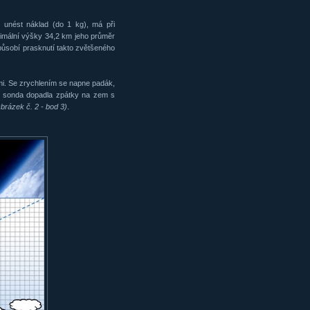
 unést náklad (do 1 kg), má při
imální výšky 34,2 km jeho průměr
působí prasknutí takto zvětšeného
mi. Se zrychlením se napne padák,
lá sonda dopadla zpátky na zem s
Obrázek č. 2 - bod 3)
.