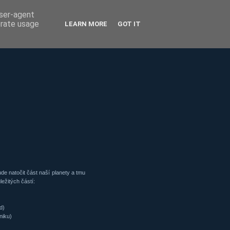
user-agent
erate usage
LEARN MORE
GOT IT
de natočit část naší planety a tmu
ležitých částí:
)
d)
niku)