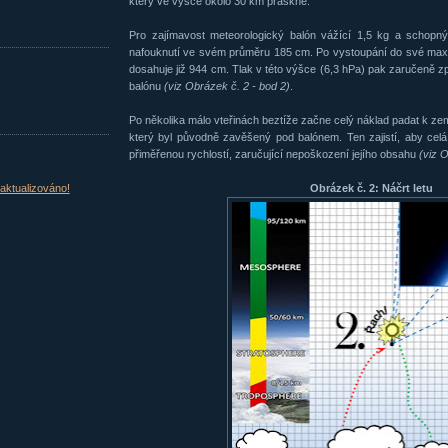
který ve výšce okolo 30 km praskne.
Pro zajímavost meteorologický balón vážící 1,5 kg a schopný
nafouknutí ve svém průměru 185 cm. Po vystoupání do své max
dosahuje již 944 cm. Tlak v této výšce (6,3 hPa) pak zaručeně z
balónu
(viz Obrázek č. 2 - bod 2)
.
Po několika málo vteřinách beztíže začne celý náklad padat k ze
který byl původně zavěšený pod balónem. Ten zajistí, aby ce
přiměřenou rychlostí, zaručující nepoškození jejího obsahu
(viz 
aktualizováno!
Obrázek č. 2: Náčrt letu