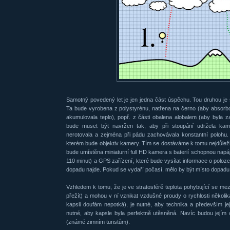
Samotný povedený let je jen jedna část úspěchu. Tou druhou je
Ta bude vyrobena z polystyrénu, natřena na černo (aby absorbo
akumulovala teplo), popř. z části obalena alobalem (aby byla za
bude muset být navržen tak, aby při stoupání udržela kame
nerotovala a zejména při pádu zachovávala konstantní polohu.
kterém bude objektiv kamery. Tím se dostáváme k tomu nejdůležit
bude umístěna miniaturní full HD kamera s baterií schopnou napá
110 minut) a GPS zařízení, které bude vysílat informace o poloz
dopadu najde. Pokud se vydaří počasí, mělo by být místo dopadu
Vzhledem k tomu, že je ve stratosférě teplota pohybující se mez
přežít) a mohou v ní vznikat vzdušné proudy o rychlosti několik
kapsli doufám nepotká), je nutné, aby technika a především její
nutné, aby kapsle byla perfektně utěsněná. Navíc budou jejím
(známé zimním turistům).