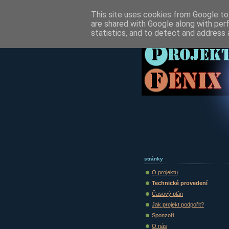
This site uses cookies from Google to 
are shared with Google along with per
statistics, and to detect and address 
stránky
O projektu
Technické provedení
Časový plán
Jak projekt podpořit?
Sponzoři
O nás