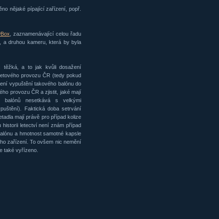
o nějaké pípající zařízení, popř.
wBox
, zaznamenávající celou řadu
etu, a druhou kameru, která by byla
c těžká, a to jak kvůli dosažení
 letového provozu ČR (tedy pokud
ení vypuštění takového balónu do
ého provozu ČR a zjistit, jaké mají
h balónů nesetkává s velkými
ypuštění). Faktická doba setrvání
letadla mají právě pro případ kolize
istorii letectví není znám případ
 balónu a hmotnost samotné kapsle
šeho zařízení. To ovšem nic nemění
 také vyřízeno.