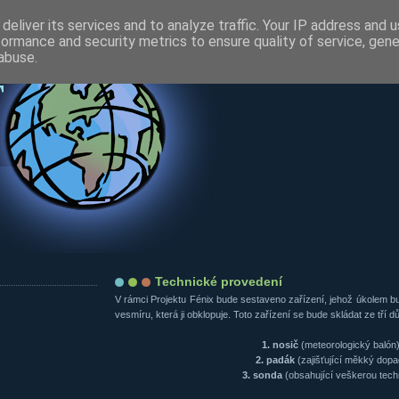
deliver its services and to analyze traffic. Your IP address and 
formance and security metrics to ensure quality of service, gen
abuse.
Technické provedení
V rámci Projektu Fénix bude sestaveno zařízení, jehož úkolem bu
vesmíru, která ji obklopuje. Toto zařízení se bude skládat ze tří dů
1. nosič
(meteorologický balón
2. padák
(zajišťující měkký dopa
3. sonda
(obsahující veškerou tech