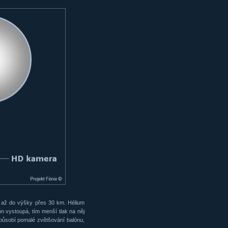
u až do výšky přes 30 km. Hélium
n vystoupá, tím menší tlak na něj
způsobí pomalé zvětšování balónu,