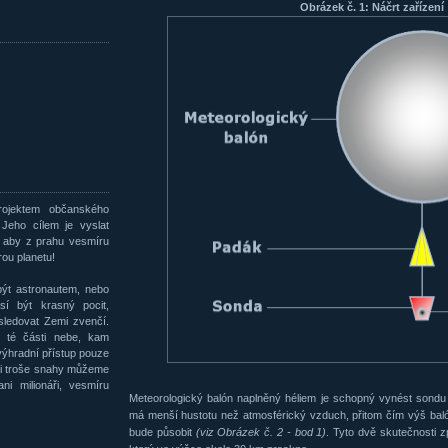
Obrázek č. 1: Náčrt zařízení
rojektem občanského
Jeho cílem je vyslat
, aby z prahu vesmíru
rou planetu!
ýt astronautem, nebo
sí být krasný pocit,
sledovat Zemi zvenčí.
o té části nebe, kam
 výhradní přístup pouze
při troše snahy můžeme
ni milionáři, vesmíru
Meteorologický balón naplněný héliem je schopný vynést sond
má menší hustotu než atmosférický vzduch, přitom čím výš baló
bude působit
(viz Obrázek č. 2 - bod 1)
. Tyto dvě skutečnosti 