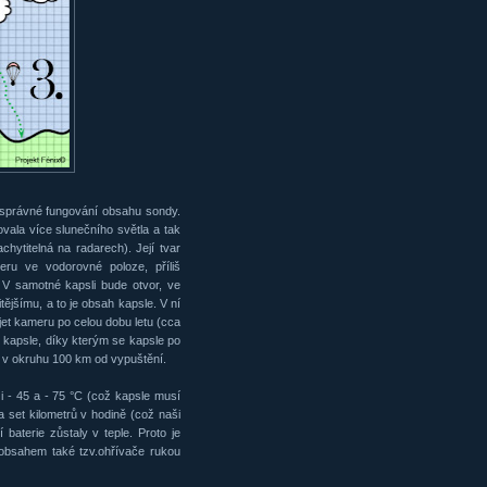
 správné fungování obsahu sondy.
vala více slunečního světla a tak
chytitelná na radarech). Její tvar
ru ve vodorovné poloze, příliš
 V samotné kapsli bude otvor, ve
ějšímu, a to je obsah kapsle. V ní
jet kameru po celou dobu letu (cca
e kapsle, díky kterým se kapsle po
 v okruhu 100 km od vypuštění.
i - 45 a - 75 °C (což kapsle musí
a set kilometrů v hodině (což naši
 baterie zůstaly v teple. Proto je
 obsahem také tzv.ohřívače rukou