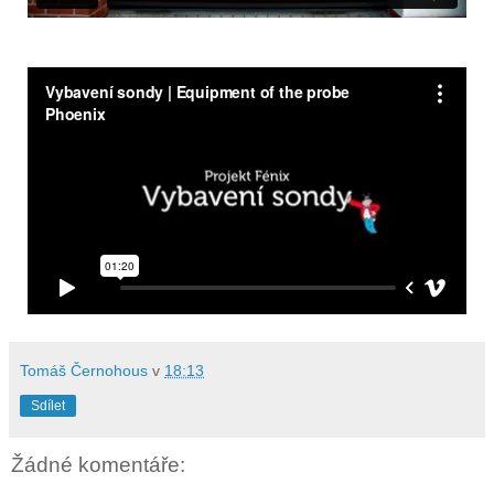
Tomáš Černohous
v
18:13
Sdílet
Žádné komentáře: