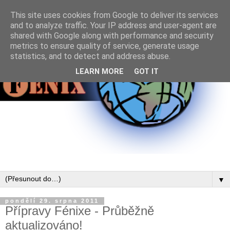
This site uses cookies from Google to deliver its services
and to analyze traffic. Your IP address and user-agent are
shared with Google along with performance and security
metrics to ensure quality of service, generate usage
statistics, and to detect and address abuse.
LEARN MORE
GOT IT
▼
pondělí 29. srpna 2011
Přípravy Fénixe - Průběžně
aktualizováno!