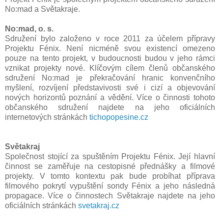
No:mad a Světakraje.
No:mad, o. s.
Sdružení bylo založeno v roce 2011 za účelem přípravy
Projektu Fénix. Není nicméně svou existencí omezeno
pouze na tento projekt, v budoucnosti budou v jeho rámci
vznikat projekty nové. Klíčovým cílem členů občanského
sdružení No:mad je překračování hranic konvenčního
myšlení, rozvíjení představivosti své i cizí a objevování
nových horizontů poznání a vědění. Více o činnosti tohoto
občanského sdružení najdete na jeho oficiálních
internetových stránkách
tichopopesine.cz
Světakraj
Společnost stojící za spuštěním Projektu Fénix. Její hlavní
činnost se zaměřuje na cestopisné přednášky a filmové
projekty. V tomto kontextu pak bude probíhat příprava
filmového pokrytí vypuštění sondy Fénix a jeho následná
propagace. Více o činnostech Světakraje najdete na jeho
oficiálních stránkách
svetakraj.cz