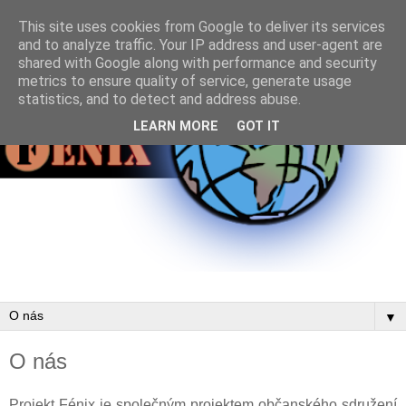
This site uses cookies from Google to deliver its services
and to analyze traffic. Your IP address and user-agent are
shared with Google along with performance and security
metrics to ensure quality of service, generate usage
statistics, and to detect and address abuse.
LEARN MORE
GOT IT
▼
O nás
Projekt Fénix je společným projektem občanského sdružení